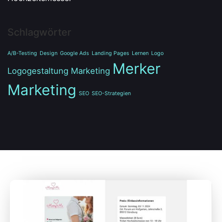
Schlagwörter
A/B-Testing
Design
Google Ads
Landing Pages
Lernen
Logo
Merker
Logogestaltung
Marketing
Marketing
SEO
SEO-Strategien