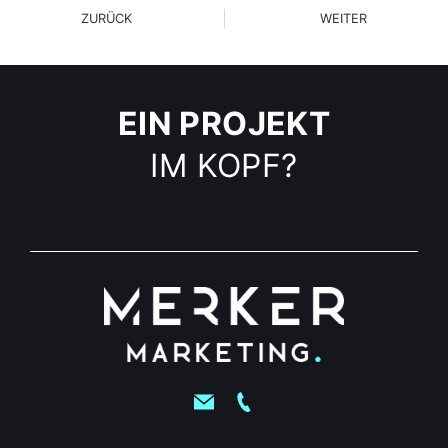
ZURÜCK
WEITER
Innsky Taxi
Mooswelt
EIN PROJEKT
IM KOPF?